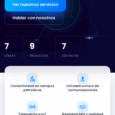
Ver nuestros servicios
Hablar con nosotros
7
9
7
LÍNEAS
PRODUCTOS
SERVICIOS
Conectividad en campos
Infraestructura de
petroleros
comunicaciones
Telemetría e IoT
Realidad 360 y realidad