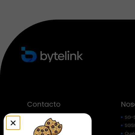
Contacto
Nos
+57 321 445 2501
SG-
SGSI
info@bytelink.com.co
Qui