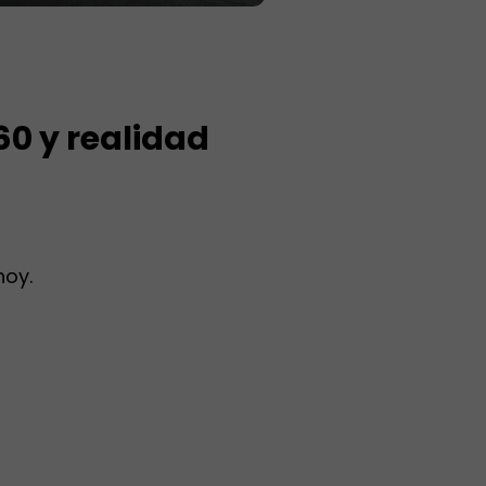
0 y realidad
!
hoy.