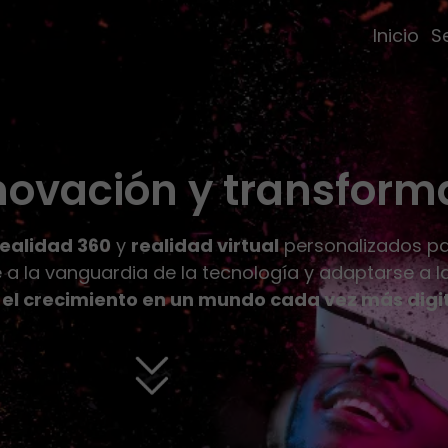
Inicio
S
ovación y transforma
realidad 360
y
realidad virtual
personalizados par
 la vanguardia de la tecnología y adaptarse a l
y el crecimiento en un mundo cada vez más digi