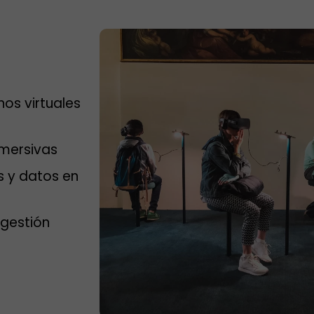
os virtuales
nmersivas
s y datos en
 gestión