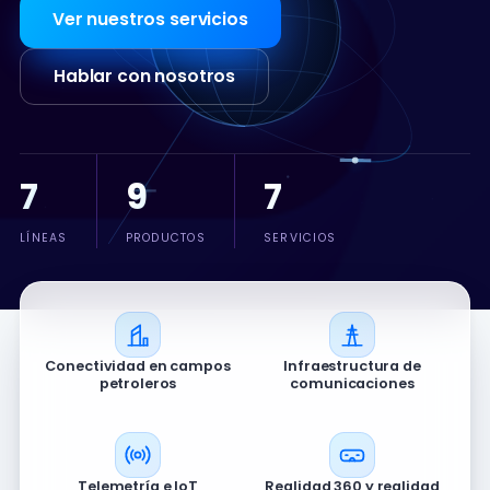
Ver nuestros servicios
Hablar con nosotros
7
9
7
LÍNEAS
PRODUCTOS
SERVICIOS
Conectividad en campos
Infraestructura de
petroleros
comunicaciones
Telemetría e IoT
Realidad 360 y realidad