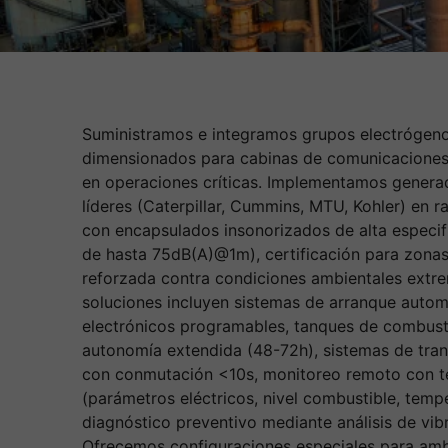
Suministramos e integramos grupos electrógeno
dimensionados para cabinas de comunicaciones
en operaciones críticas. Implementamos generad
líderes (Caterpillar, Cummins, MTU, Kohler) en
con encapsulados insonorizados de alta especif
de hasta 75dB(A)@1m), certificación para zonas
reforzada contra condiciones ambientales extre
soluciones incluyen sistemas de arranque auto
electrónicos programables, tanques de combust
autonomía extendida (48-72h), sistemas de tran
con conmutación <10s, monitoreo remoto con t
(parámetros eléctricos, nivel combustible, tempe
diagnóstico preventivo mediante análisis de vib
Ofrecemos configuraciones especiales para am