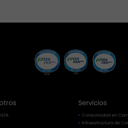
combustibles fósiles mientras garantizan
Ver más
suministro continuo. Nuestros sistemas
híbridos combinan paneles fotovoltaicos de
alta eficiencia (monocristalinos bifaciales
con eficiencia >21%) montados en
estructuras fijas o con seguimiento solar,
aerogeneradores de eje vertical
especialmente diseñados para entornos
industriales con bajo mantenimiento y
operación silenciosa, y bancos de baterías
avanzados (litio-ion, LiFePO4)
dimensionados para garantizar autonomía
nocturna y durante periodos de baja
generación. Complementamos con
controladores de carga MPPT inteligentes,
otros
Servicios
inversores de onda pura con capacidad de
sincronización con generadores diésel, y
SSTA
Conectividad en Cam
sistemas de gestión energética (EMS) que
Infraestructura de C
optimizan automáticamente el uso de cada