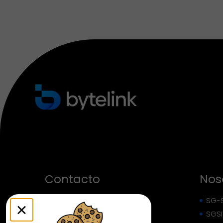
Contacto
Nos
+57 321 445 2501
SG-
SGSI
info@bytelink.com.co