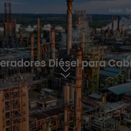
Inicio
S
eradores Diésel para Cab