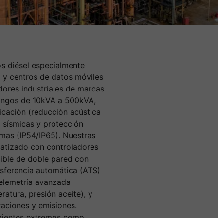
s diésel especialmente
 y centros de datos móviles
ores industriales de marcas
 rangos de 10kVA a 500kVA,
icación (reducción acústica
 sísmicas y protección
mas (IP54/IP65). Nuestras
matizado con controladores
ible de doble pared con
sferencia automática (ATS)
elemetría avanzada
ratura, presión aceite), y
raciones y emisiones.
bientes extremos como