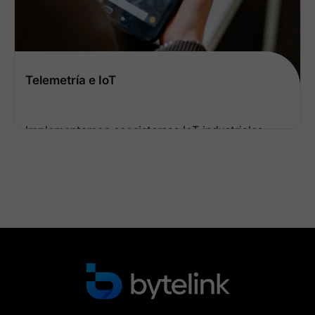
Aplicaciones RTO y RTT
Desarrollamos e implementamos soluciones
Real-Time Operations (RTO) y Real-Time
Tracking (RTT) especializadas para la industria
energética y de recursos, con interfaces que
Ver más
n
integran datos críticos de perforación,
producción, equipos y personal. Nuestras
l
plataformas incorporan estándares industriales
como WITSML 2.0/1.4.1, PRODML y OPC UA
para interoperabilidad con sistemas de control
y supervisión existentes. Ofrecemos módulos
específicos para seguimiento de parámetros