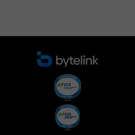
os
eres
ón
eta,
ado
con
 que