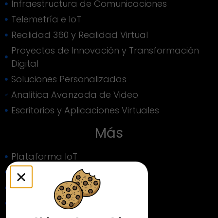
Infraestructura de Comunicaciones
Telemetría e IoT
Realidad 360 y Realidad Virtual
Proyectos de Innovación y Transformación
Digital
Soluciones Personalizadas
Analitica Avanzada de Video
Escritorios y Aplicaciones Virtuales
Más
Plataforma IoT
Plataforma de Monitoreo
Portafolio
Mesa de Servicio