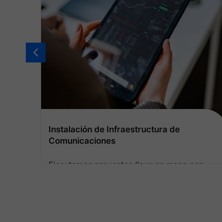
Enlaces Satelitales Marítimos Auto-
Tracking
on
Instalamos sistemas VSAT marítimos con
antenas estabilizadas de 3 o 4 ejes (azimut,
o
elevación, polarización y skew) que
mantienen apuntamiento preciso incluso
Ver más
con movimientos de roll y pitch de hasta