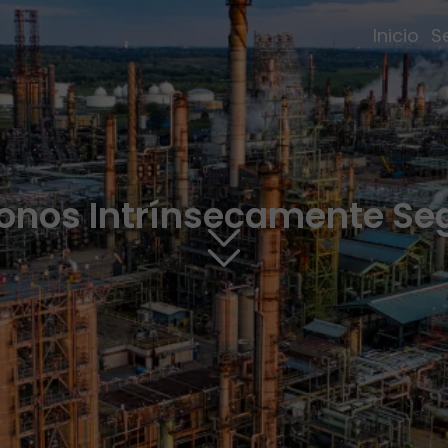
Inicio
S
fonos Intrínsecamente Se