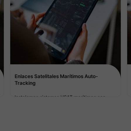
Wi-Fi en Locaciones de Campo
Implementamos redes Wi-Fi outdoor
industriales con estándares 802.11ac/ax
(WiFi 6) y arquitectura mesh auto-
cicatrizante que permite cobertura de
Ver más
hasta 1km² sin cables de interconexión.