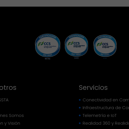
Utilizamos puntos de acceso Cisco
Industrial Wireless, Aruba Outdoor o
Cambium Networks con clasificación IP67,
resistencia a temperaturas extremas (-40°C
a +75°C), y protección contra
sobretensiones de 6kV. Nuestras
implementaciones incluyen planificación RF
con site survey, análisis de espectro, mapas
de calor, segmentación VLAN por servicio,
autenticación 802.1X/RADIUS, y monitoreo
continuo para detección de interferencias y
optimización automática de canales.
otros
Servicios
SSTA
Conectividad en Cam
Infraestructura de C
énes Somos
Telemetría e IoT
ón y Visión
Realidad 360 y Realida