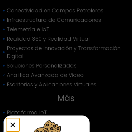
Conectividad en Campos Petroleros
Infraestructura de Comunicaciones
Telemetría e IoT
Realidad 360 y Realidad Virtual
Proyectos de Innovación y Transformación
Digital
Soluciones Personalizadas
Analitica Avanzada de Video
Escritorios y Aplicaciones Virtuales
Más
Plataforma IoT
Plataforma de Monitoreo
Portafolio