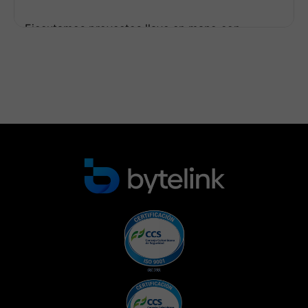
Ejecutamos proyectos llave en mano con
equipos certificados en instalación de sistemas
de telecomunicaciones, trabajo seguro en
alturas, soldadura industrial, instalaciones
Ver más
eléctricas industriales y normas NFPA.
Realizamos estudios de sitio con análisis
profesional de línea de vista, perfiles
topográficos, interferencia espectral y
fenómenos meteorológicos regionales.
Nuestros servicios incluyen montaje de torres
auto-soportadas y venteadas de hasta 120m,
instalación de shelter técnicos con sistemas de
climatización redundante, tendido de fibra
óptica aérea y soterrada con protección HDPE,
y sistemas de protección contra descargas
atmosféricas según estándares IEC 62305.
Realizamos comisionamiento con pruebas