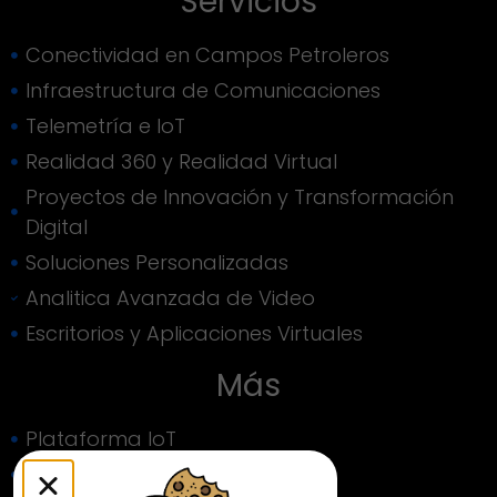
Servicios
Conectividad en Campos Petroleros
Infraestructura de Comunicaciones
Telemetría e IoT
Realidad 360 y Realidad Virtual
Proyectos de Innovación y Transformación
Digital
Soluciones Personalizadas
Analitica Avanzada de Video
Escritorios y Aplicaciones Virtuales
Más
Plataforma IoT
Plataforma de Monitoreo